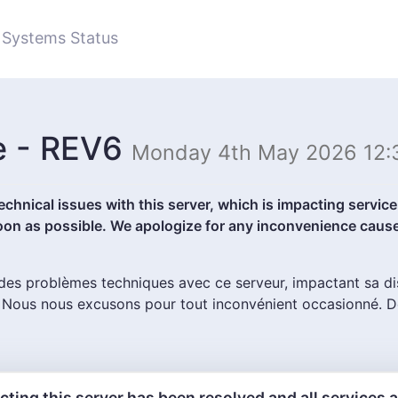
Systems Status
e - REV6
Monday 4th May 2026 12:
chnical issues with this server, which is impacting service a
oon as possible. We apologize for any inconvenience cause
s problèmes techniques avec ce serveur, impactant sa disp
e. Nous nous excusons pour tout inconvénient occasionné. D
cting this server has been resolved and all services